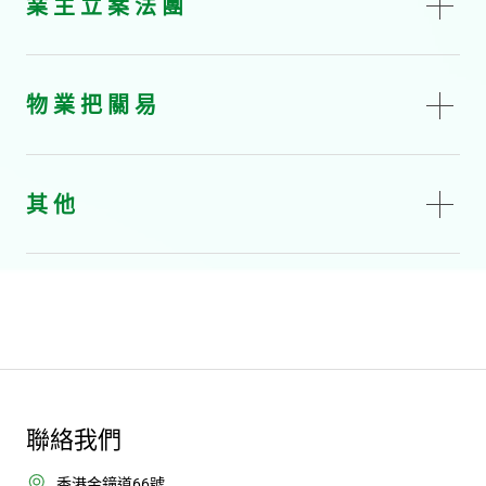
業 主 立 案 法 團
物 業 把 關 易
其 他
聯絡我們
香港金鐘道66號