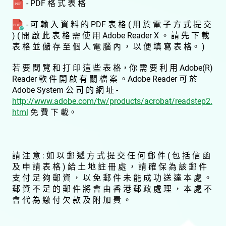
- PDF 格 式 表 格
- 可 輸 入 資 料 的 PDF 表 格 ( 用 於 電 子 方 式 提 交
) ( 開 啟 此 表 格 需 使 用 Adobe Reader X 。 請 先 下 載
表 格 並 儲 存 至 個 人 電 腦 內 ， 以 便 填 寫 表 格。 )
若 要 閱 覽 和 打 印 這 些 表 格，你 需 要 利 用 Adobe(R)
Reader 軟 件 開 啟 有 關 檔 案 。Adobe Reader 可 於
Adobe System 公 司 的 網 址 -
http://www.adobe.com/tw/products/acrobat/readstep2.
html
免 費 下 載。
請 注 意 : 如 以 郵 遞 方 式 提 交 任 何 郵 件 ( 包 括 信 函
及 申 請 表 格 ) 給 土 地 註 冊 處 ， 請 確 保 為 該 郵 件
支 付 足 夠 郵 資 ， 以 免 郵 件 未 能 成 功 送 達 本 處 。
郵 資 不 足 的 郵 件 將 會 由 香 港 郵 政 處 理 ， 本 處 不
會 代 為 繳 付 欠 款 及 附 加 費 。