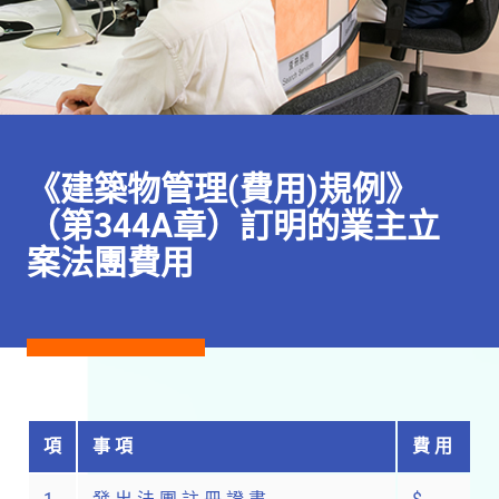
《建築物管理(費用)規例》
（第344A章）訂明的業主立
案法團費用
項
事 項
費 用