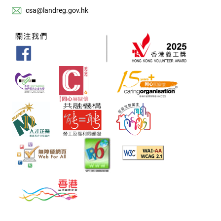
csa@landreg.gov.hk