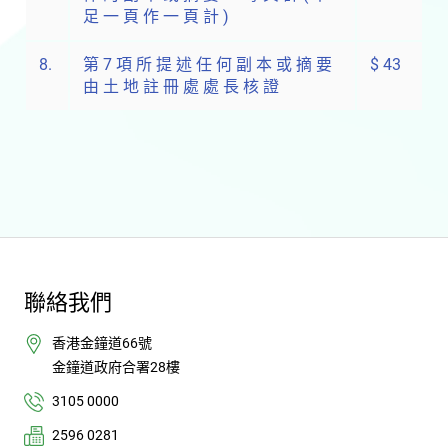
足 一 頁 作 一 頁 計 )
8.
第 7 項 所 提 述 任 何 副 本 或 摘 要
$ 43
由 土 地 註 冊 處 處 長 核 證
聯絡我們
香港金鐘道66號
金鐘道政府合署28樓
3105 0000
2596 0281