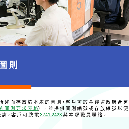
 圖 則
所 述 而 存 放 於 本 處 的 圖 則，客 戶 可 於 金 鐘 道 政 府 合 署 
的 圖 則 要 求 表 格
）， 並 提 供 圖 則 編 號 或 存 放 編 號 以 便
 查 詢，客 戶 可 致 電
3741 2423
與 本 處 職 員 聯 絡。