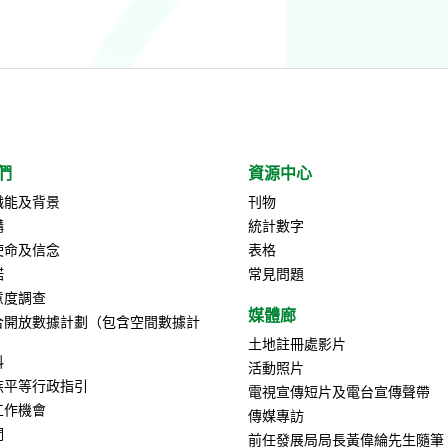
們
資源中心
職能及背景
刊物
構
統計數字
使命及信念
表格
諾
常見問題
意度調查
媒體廊
合開放數據計劃（包含空間數據計
土地註冊處影片
料
活動照片
族平等行政指引
電視宣傳短片及電台宣傳聲帶
工作機會
傳媒專訪
們
前任發展局局長黃偉綸先生隨筆