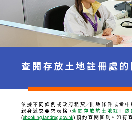
查 閱 存 放 土 地 註 冊 處 的
依 據 不 同 條 例 或 政 府 租 契／批 地 條 件 或 當 中 
親 身 遞 交 要 求 表 格（
查 閱 存 放 於 土 地 註 冊 處 
(
ebooking.landreg.gov.hk
) 預 約 查 閱 圖 則。 如 有