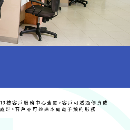
19 樓 客 戶 服 務 中 心 查 閱。客 戶 可 透 過 傳 真 或
 處 理。客 戶 亦 可 透 過 本 處 電 子 預 約 服 務