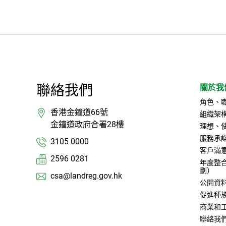
聯絡我們
關於我
角色、
香港金鐘道66號
組織架
金鐘道政府合署28樓
理想、
服務承
3105 0000
客戶滿
2596 0281
年度整
劃）
csa@landreg.gov.hk
公開資
促進種
商業和
聯絡我