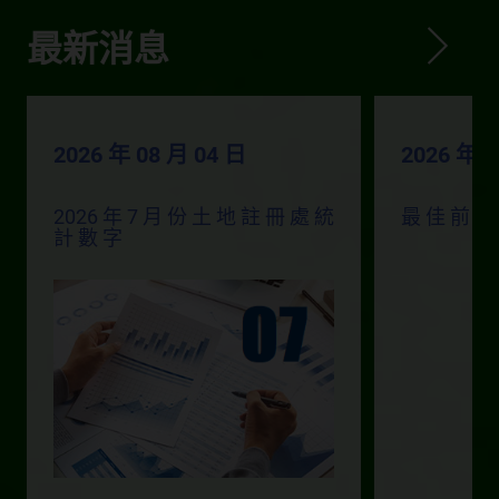
最新消息
2026 年 08 月 04 日
2026 年 0
2026 年 7 月 份 土 地 註 冊 處 統
最 佳 前 線
計 數 字