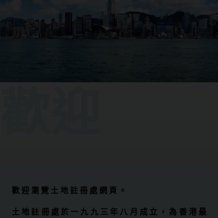
歡迎
歡 迎 瀏 覽 土 地 註 冊 處 網 頁 。
土 地 註 冊 處 於 一 九 九 三 年 八 月 成 立 ， 為 香 港 最