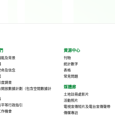
們
資源中心
職能及背景
刊物
構
統計數字
使命及信念
表格
諾
常見問題
意度調查
媒體廊
合開放數據計劃（包含空間數據計
土地註冊處影片
料
活動照片
族平等行政指引
電視宣傳短片及電台宣傳聲帶
工作機會
傳媒專訪