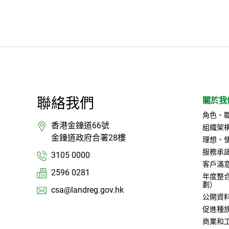
聯絡我們
關於我
角色、
香港金鐘道66號
組織架
金鐘道政府合署28樓
理想、
服務承
3105 0000
客戶滿
2596 0281
年度整
劃）
csa@landreg.gov.hk
公開資
促進種
商業和