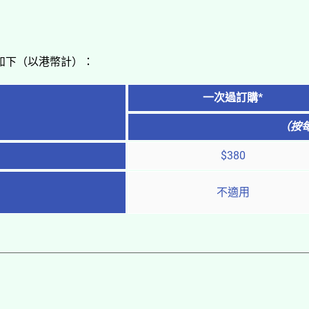
如下（以港幣計）：
一次過訂購*
（按
$380
不適用