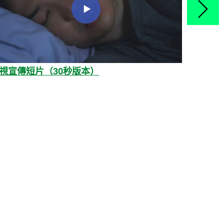
視宣傳短片（30秒版本）
宣傳短片