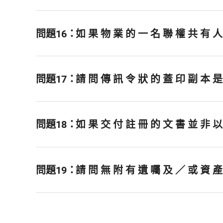
問題16：
如 果 物 業 的 一 名 聯 權 共 有 人
問題17：
請 問 傳 訊 令 狀 的 蓋 印 副 本 是
問題18：
如 果 交 付 註 冊 的 文 書 並 非 以
問題19：
請 問 無 附 有 遺 囑 及 ／ 或 資 產