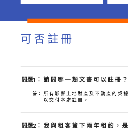
可 否 註 冊
問題1：
請 問 哪 一 類 文 書 可 以 註 冊 ？
答：
所 有 影 響 土 地 財 產 及 不 動 產 的 契 據
以 交 付 本 處 註 冊 。
問題2：
我 與 租 客 簽 下 兩 年 租 約 ， 是