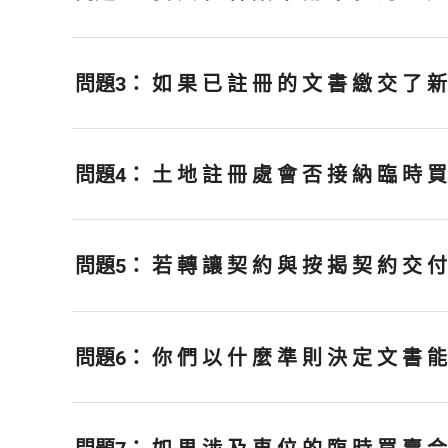
問題3：
如 果 已 註 冊 的 文 書 繳 交 了 新
問題4：
土 地 註 冊 處 會 否 接 納 臨 時 買 
問題5：
若 轉 讓 契 約 與 按 揭 契 約 交 
問題6：
你 們 以 什 麼 準 則 決 定 文 書 能