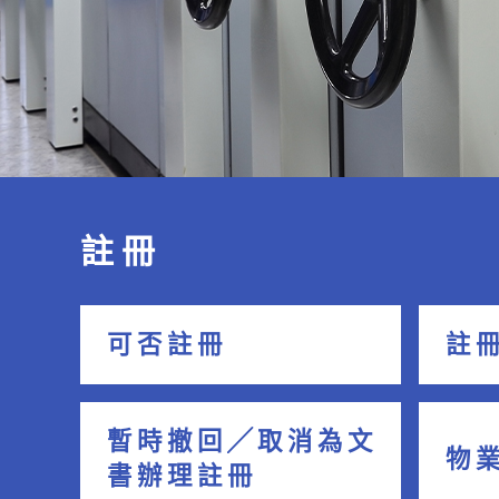
註 冊
可 否 註 冊
註 冊
暫 時 撤 回 ╱ 取 消 為 文
物 業
書 辦 理 註 冊