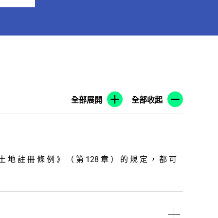
全部展開
全部收起
土 地 註 冊 條 例 》 （ 第 128 章 ） 的 規 定 ， 都 可