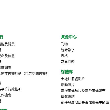
們
資源中心
職能及背景
刊物
構
統計數字
使命及信念
表格
諾
常見問題
意度調查
媒體廊
合開放數據計劃（包含空間數據計
土地註冊處影片
料
活動照片
族平等行政指引
電視宣傳短片及電台宣傳聲帶
工作機會
傳媒專訪
們
前任發展局局長黃偉綸先生隨筆