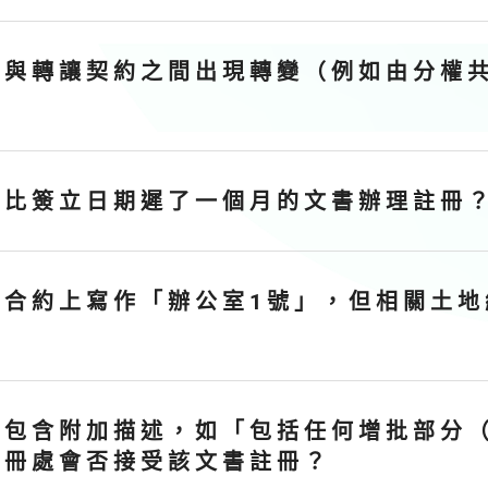
 與 轉 讓 契 約 之 間 出 現 轉 變 （ 例 如 由 分 權 共
 比 簽 立 日 期 遲 了 一 個 月 的 文 書 辦 理 註 冊 
 合 約 上 寫 作 「 辦 公 室 1 號 」 ， 但 相 關 土 地 
 包 含 附 加 描 述 ， 如 「 包 括 任 何 增 批 部 分 （
 冊 處 會 否 接 受 該 文 書 註 冊 ？