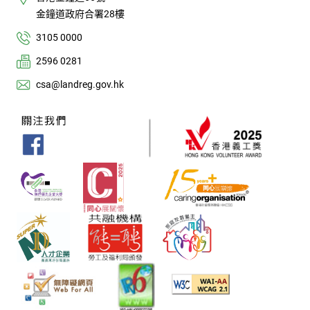
金鐘道政府合署28樓
3105 0000
2596 0281
csa@landreg.gov.hk