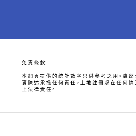
免 責 條 款:
本 網 頁 提 供 的 統 計 數 字 只 供 參 考 之 用。雖 然 
實 陳 述 承 擔 任 何 責 任。土 地 註 冊 處 在 任 何 情 
上 法 律 責 任。