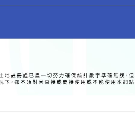
土 地 註 冊 處 已 盡 一 切 努 力 確 保 統 計 數 字 準 確 無 誤，但
況 下，都 不 須 對 因 直 接 或 間 接 使 用 或 不 能 使 用 本 網 站 