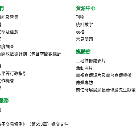
們
資源中心
職能及背景
刊物
構
統計數字
使命及信念
表格
諾
常見問題
意度調查
媒體廊
合開放數據計劃（包含空間數據計
土地註冊處影片
料
活動照片
族平等行政指引
電視宣傳短片及電台宣傳聲帶
工作機會
傳媒專訪
們
前任發展局局長黃偉綸先生隨筆
服務
務
電子交易條例》（第553章）遞交文件