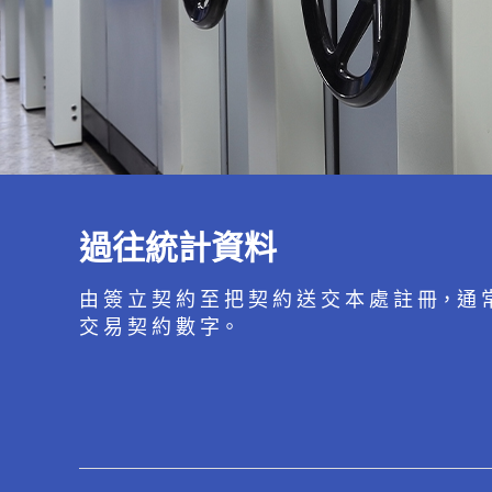
過往統計資料
由 簽 立 契 約 至 把 契 約 送 交 本 處 註 冊，通 
交 易 契 約 數 字。