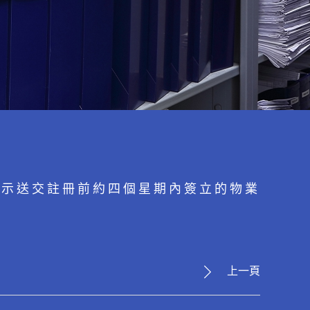
示 送 交 註 冊 前 約 四 個 星 期 內 簽 立 的 物 業
上一頁