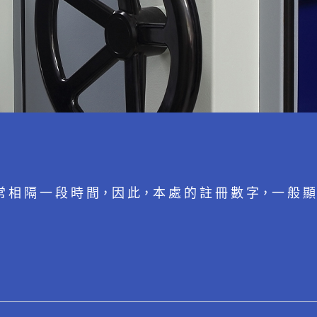
常 相 隔 一 段 時 間，因 此，本 處 的 註 冊 數 字，一 般 顯 