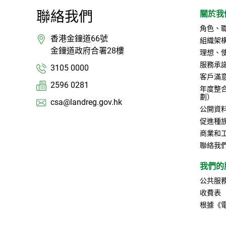
聯絡我們
關於我
角色、
香港金鐘道66號
組織架
金鐘道政府合署28樓
理想、
服務承
3105 0000
客戶滿
2596 0281
年度整
劃）
csa@landreg.gov.hk
公開資
促進種
商業和
聯絡我
我們的
公共服
收費表
根據《