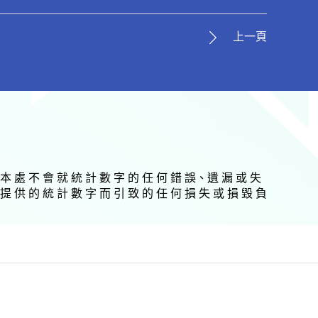
上一頁
 本 處 不 會 就 統 計 數 字 的 任 何 錯 誤、遺 漏 或 失
提 供 的 統 計 數 字 而 引 致 的 任 何 損 失 或 損 毀 負