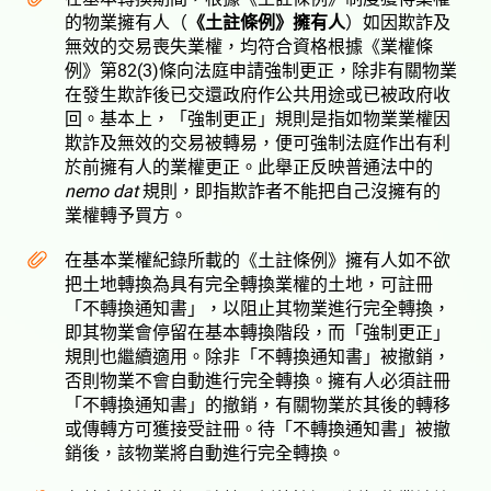
的物業擁有人（
《土註條例》擁有人
）如因欺詐及
無效的交易喪失業權，均符合資格根據《業權條
例》第82(3)條向法庭申請強制更正，除非有關物業
在發生欺詐後已交還政府作公共用途或已被政府收
回。基本上，「強制更正」規則是指如物業業權因
欺詐及無效的交易被轉易，便可強制法庭作出有利
於前擁有人的業權更正。此舉正反映普通法中的
nemo dat
規則，即指欺詐者不能把自己沒擁有的
業權轉予買方。
在基本業權紀錄所載的《土註條例》擁有人如不欲
把土地轉換為具有完全轉換業權的土地，可註冊
「不轉換通知書」，以阻止其物業進行完全轉換，
即其物業會停留在基本轉換階段，而「強制更正」
規則也繼續適用。除非「不轉換通知書」被撤銷，
否則物業不會自動進行完全轉換。擁有人必須註冊
「不轉換通知書」的撤銷，有關物業於其後的轉移
或傳轉方可獲接受註冊。待「不轉換通知書」被撤
銷後，該物業將自動進行完全轉換。