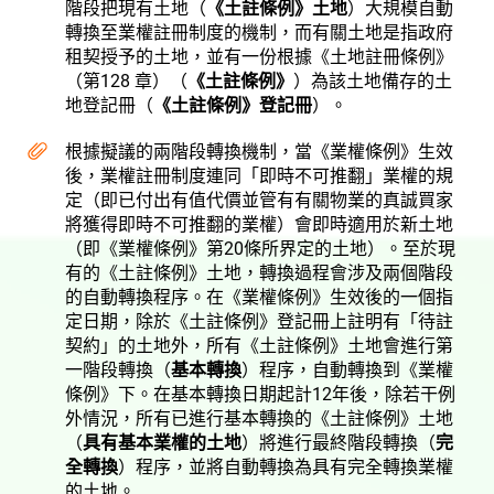
階段把現有土地（
《土註條例》土地
）大規模自動
轉換至業權註冊制度的機制，而有關土地是指政府
租契授予的土地，並有一份根據《土地註冊條例》
（第128 章）（
《土註條例》
）為該土地備存的土
地登記冊（
《土註條例》登記冊
）。
根據擬議的兩階段轉換機制，當《業權條例》生效
後，業權註冊制度連同「即時不可推翻」業權的規
定（即已付出有值代價並管有有關物業的真誠買家
將獲得即時不可推翻的業權）會即時適用於新土地
（即《業權條例》第20條所界定的土地）。至於現
有的《土註條例》土地，轉換過程會涉及兩個階段
的自動轉換程序。在《業權條例》生效後的一個指
定日期，除於
《土註條例》
登記冊上註明有「待註
契約」的土地外，所有《土註條例》土地會進行第
一階段轉換（
基本轉換
）程序，自動轉換到《業權
條例》下。在基本轉換日期起計12年後，除若干例
外情況，所有已進行基本轉換的《土註條例》土地
（
具有基本業權的土地
）將進行最終階段轉換（
完
全轉換
）程序，並將自動轉換為具有完全轉換業權
的土地。