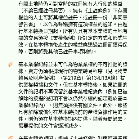
有關土地時仍可對當時的註冊擁有人行使的權益
（不論已經註冊與否）。擁有《土註條例》下存續
權益的人士可將其權益註冊，或註冊一份「非同意
警告書」，以作為聲稱擁有這項權益的通知。由進
行基本轉換日期起，所有與具有基本業權的土地有
關的交易須按《業權條例》所訂定的方式和形式生
效。在基本轉換後產生的權益應透過註冊而獲得保
障，否則將受其他已註冊事項制約。
基本業權紀錄並未可作為物業業權的不可推翻的證
據，賣方仍須根據現行的物業轉易程序（見《物業
轉易及財產條例》（第219章）第13和13A條）提
供業權契據和文件，但在基本轉換後，如果註冊的
文件的記項不再保留於基本業權紀錄內（例如已被
解除的按揭的記項不會以仍然存續的記項載於基本
業權紀錄內），則無須提供有關文件。此外，那些
具有解除或償付在基本轉換前的產權負擔作用的文
件，則仍須在基本轉換期內提供。隨着時間過去，
需要提供的文件會逐漸減少。
在基本轉換期間，根據《土註條例》制度獲得業權