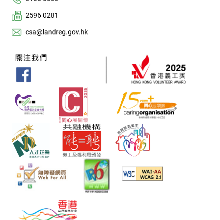
2596 0281
csa@landreg.gov.hk