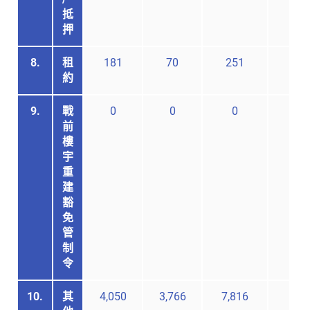
抵
押
8.
租
181
70
251
-
約
9.
戰
0
0
0
-
前
樓
宇
重
建
豁
免
管
制
令
10.
其
4,050
3,766
7,816
-