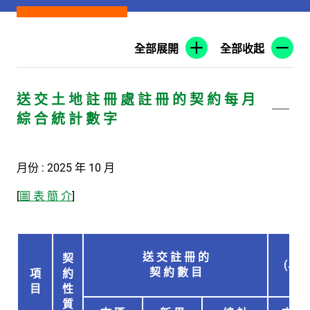
全部展開
全部收起
送 交 土 地 註 冊 處 註 冊 的 契 約 每 月
綜 合 統 計 數 字
月份 : 2025 年 10 月
[
圖 表 簡 介
]
送 交 註 冊 的
契
(以 
契 約 數 目
項
約
目
性
質