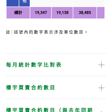
他
總計
19,347
19,138
38,485
-
註：括 號 內 的 數 字 表 示 涉 及 單 位 數 目 。
每 月 統 計 數 字 比 對 表
樓 宇 買 賣 合 約 數 目
樓 宇 買 賣 合 約 數 目 （ 與 去 年 同 期