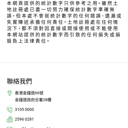
本 網 頁 提 供 的 統 計 數 字 只 供 參 考 之 用。雖 然 土
地 註 冊 處 已 盡 一 切 努 力 確 保 統 計 數 字 準 確 無
誤，但 本 處 不 會 就 統 計 數 字 的 任 何 錯 誤、遺 漏 或
失 實 陳 述 承 擔 任 何 責 任。土 地 註 冊 處 在 任 何 情
況 下，都 不 須 對 因 直 接 或 間 接 使 用 或 不 能 使 用
本 網 站 提 供 的 統 計 數 字 而 引 致 的 任 何 損 失 或 損
毀 負 上 法 律 責 任。
聯絡我們
香港金鐘道66號
金鐘道政府合署28樓
3105 0000
2596 0281