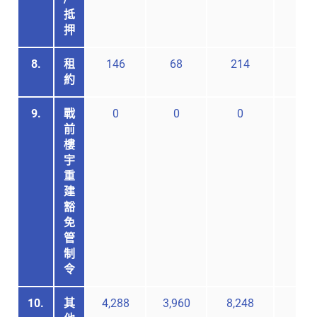
抵
押
8.
租
146
68
214
-
約
9.
戰
0
0
0
-
前
樓
宇
重
建
豁
免
管
制
令
10.
其
4,288
3,960
8,248
-