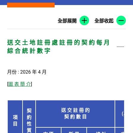
全部展開
全部收起
送 交 土 地 註 冊 處 註 冊 的 契 約 每 月
綜 合 統 計 數 字
月份 : 2026 年 4 月
[
圖 表 簡 介
]
送 交 註 冊 的
契
(以 
契 約 數 目
項
約
目
性
質