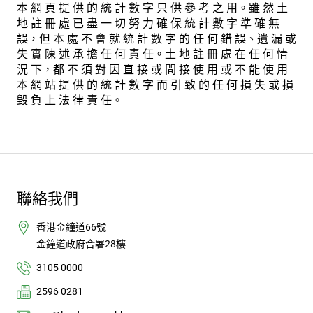
本 網 頁 提 供 的 統 計 數 字 只 供 參 考 之 用。雖 然 土
地 註 冊 處 已 盡 一 切 努 力 確 保 統 計 數 字 準 確 無
誤，但 本 處 不 會 就 統 計 數 字 的 任 何 錯 誤、遺 漏 或
失 實 陳 述 承 擔 任 何 責 任。土 地 註 冊 處 在 任 何 情
況 下，都 不 須 對 因 直 接 或 間 接 使 用 或 不 能 使 用
本 網 站 提 供 的 統 計 數 字 而 引 致 的 任 何 損 失 或 損
毀 負 上 法 律 責 任。
聯絡我們
香港金鐘道66號
金鐘道政府合署28樓
3105 0000
2596 0281