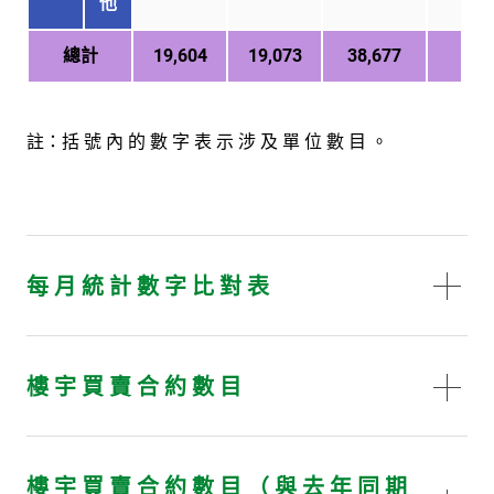
他
總計
19,604
19,073
38,677
-
註：括 號 內 的 數 字 表 示 涉 及 單 位 數 目 。
每 月 統 計 數 字 比 對 表
樓 宇 買 賣 合 約 數 目
樓 宇 買 賣 合 約 數 目 （ 與 去 年 同 期