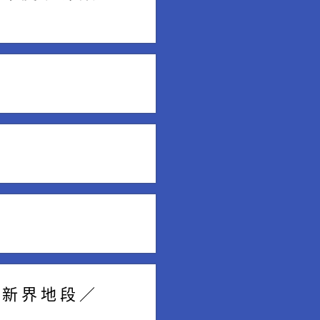
 新 界 地 段 ／