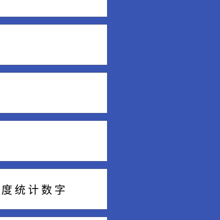
 度 统 计 数 字