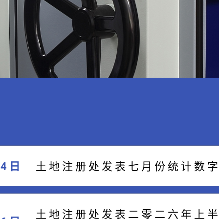
04 日
​土 地 注 册 处 发 表 七 月 份 统 计 数 字
土 地 注 册 处 发 表 二 零 二 六 年 上 半