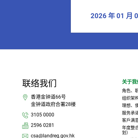
2026 年 01 月 
联络我们
关于我
角色、
香港金钟道66号
组织架
金钟道政府合署28楼
理想、
服务承
3105 0000
客戶满
2596 0281
年度整
划）
csa@landreg.gov.hk