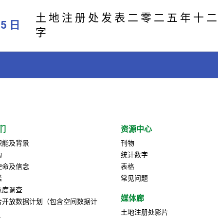
​土 地 注 册 处 发 表 二 零 二 五 年 十 二
05 日
字
们
资源中心
职能及背景
刊物
构
统计数字
使命及信念
表格
诺
常见问题
意度调查
媒体廊
合开放数据计划（包含空间数据计
土地注册处影片