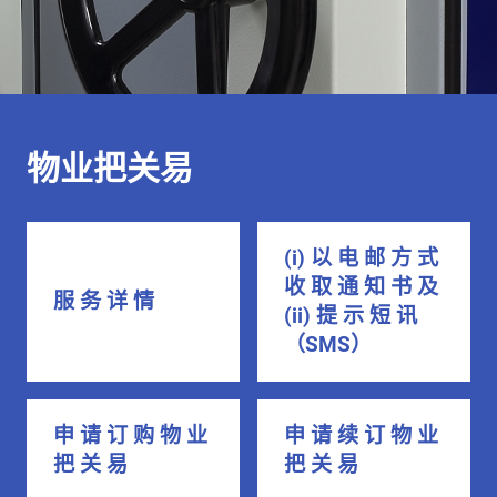
物业把关易
(i) 以 电 邮 方 式
收 取 通 知 书 及
服 务 详 情
(ii) 提 示 短 讯
（SMS）
申 请 订 购 物 业
申 请 续 订 物 业
把 关 易
把 关 易