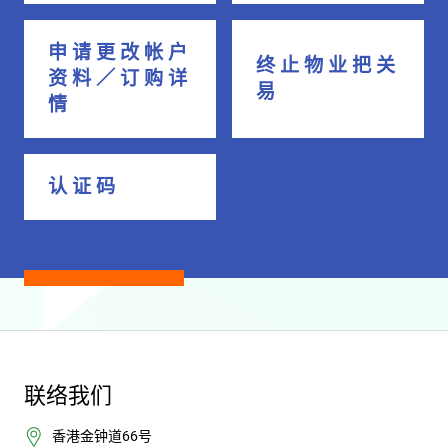
申 请 更 改 帐 户
终 止 物 业 把 关
资 料 ／ 订 购 详
易
情
认 证 码
联络我们
香港金钟道66号