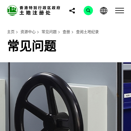
主页
资源中心
常见问题
查册
查阅土地纪录
常见问题