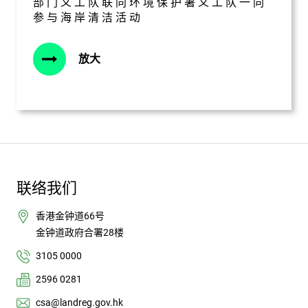
部 门 义 工 队 联 同 环 境 保 护 署 义 工 队 一 同
参 与 海 岸 清 洁 活 动
放大
联络我们
香港金钟道66号
金钟道政府合署28楼
3105 0000
2596 0281
csa@landreg.gov.hk