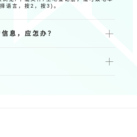
 择 语 言 ， 按 2 ， 按 3 ) 。
 信 息 ， 应 怎 办 ？