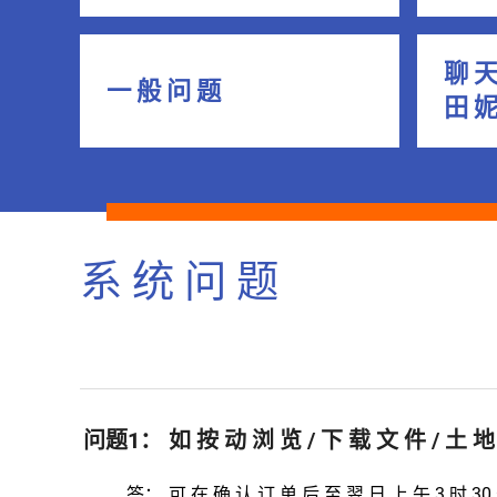
聊 天
一 般 问 题
田 
系 统 问 题
问题1：
如 按 动 浏 览 / 下 载 文 件 / 土 
答：
可 在 确 认 订 单 后 至 翌 日 上 午 3 时 30