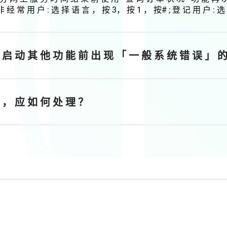
非 经 常 用 户 : 选 择 语 言 ， 按 3， 按 1 ， 按# ; 登 记 用 户 : 选
 启 动 其 他 功 能 前 出 现 「 一 般 系 统 错 误 」 的
 ， 应 如 何 处 理 ？