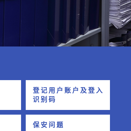
登 记 用 户 账 户 及 登 入
识 别 码
保 安 问 题