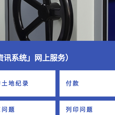
资讯系统」网上服务）
 土 地 纪 录
付 款
 问 题
列 印 问 题