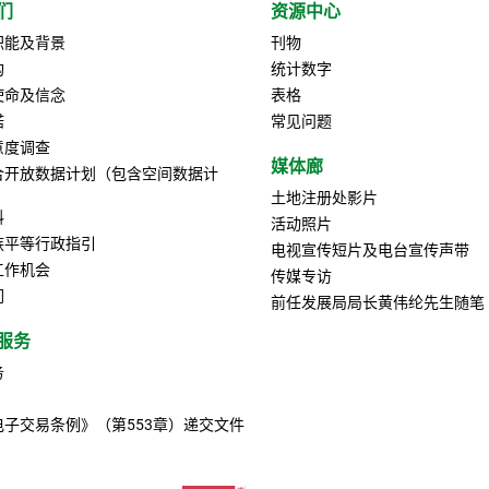
们
资源中心
职能及背景
刊物
构
统计数字
使命及信念
表格
诺
常见问题
意度调查
媒体廊
合开放数据计划（包含空间数据计
土地注册处影片
料
活动照片
族平等行政指引
电视宣传短片及电台宣传声带
工作机会
传媒专访
们
前任发展局局长黄伟纶先生随笔
服务
务
电子交易条例》（第553章）递交文件