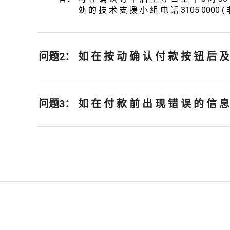
处 的 技 术 支 援 小 组 电 话 3105 0000 ( 
问题2：
如 在 按 动 确 认 付 款 按 钮 后 及
问题3：
如 在 付 款 前 出 现 错 误 的 信 息