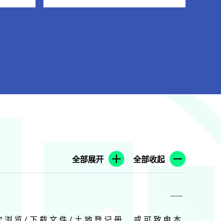
全部展开
全部收起
次 浏 览 / 下 载 文 件 / 土 地 登 记 册 ， 或 可 致 电 本