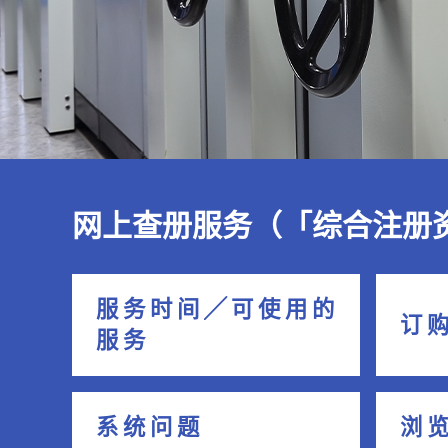
网上查册服务（「综合注册
服 务 时 间 ╱ 可 使 用 的
订 购
服 务
系 统 问 题
浏 览