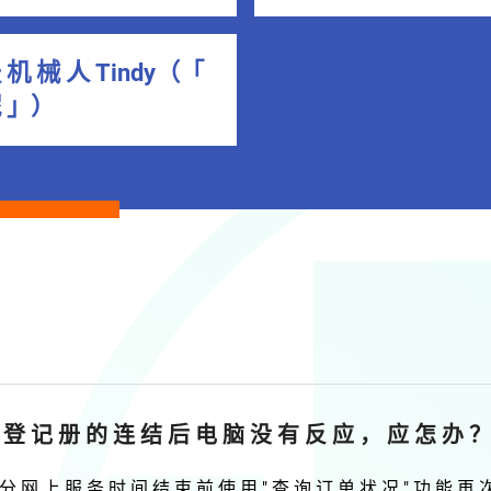
 机 械 人 Tindy（「
妮 」）
地 登 记 册 的 连 结 后 电 脑 没 有 反 应 ， 应 怎 办 ？
 分 网 上 服 务 时 间 结 束 前 使 用 " 查 询 订 单 状 况 " 功 能 再 