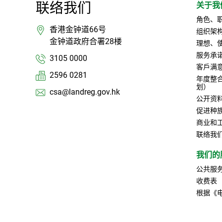
联络我们
关于我
角色、
香港金钟道66号
组织架
金钟道政府合署28楼
理想、
服务承
3105 0000
客戶满
2596 0281
年度整
划）
csa@landreg.gov.hk
公开资
促进种
商业和
联络我
我们的
公共服
收费表
根据《