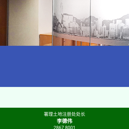
署理土地注册处处长
李德伟
2867 8001