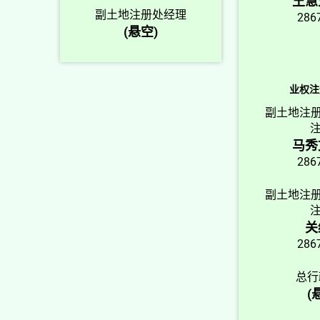
王慧
副土地注册处经理
286
(悬空)
业权注
副土地注册
注
马秀
286
副土地注册
注
关
286
总行
(