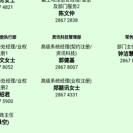
芳女士
及部门服务2
7 4821
陈文仲
2867 2838
册执行部
资讯科技管理部
常
处经理/业权
高级系统经理(契约注册/
部门主
册1
资讯科技)
钟洁
文女士
郭健基
2867 
7 8052
2867 8007
处经理/业权
高级系统经理(业权注册)
册2
郑颖讯女士
绍君
2867 4331
7 5900
政主任
悬空)