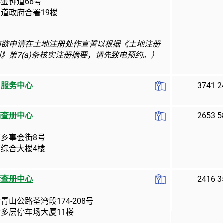
金钟道66号
道政府合署19楼
如欲申请在土地注册处作宣誓以根据《土地注册
》第7(a)条核实注册摘要，请先致电预约。）
户服务中心
3741 2
埔查册中心
2653 5
埔乡事会街8号
埔综合大楼4楼
湾查册中心
2416 3
湾青山公路
荃湾段
174-208号
多层停车场大厦11楼