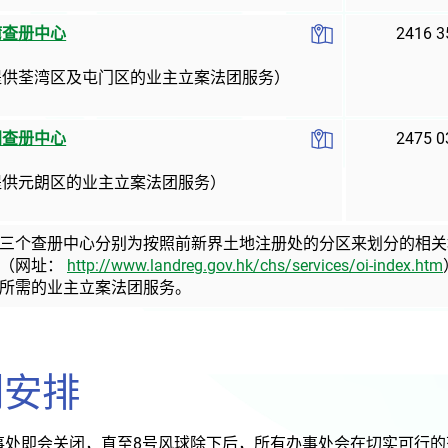
湾查册中心
2416 3
提供荃湾区及屯门区的业主立案法团服务）
朗查册中心
2475 0
提供元朗区的业主立案法团服务）
三个查册中心分别为按照前新界土地注册处的分区来划分的相关
」（网址：
http://www.landreg.gov.hk/chs/services/oi-index.htm
所需的业主立案法团服务。
别安排
处即会关闭，直至8号风球除下后，所有办事处会在切实可行的范