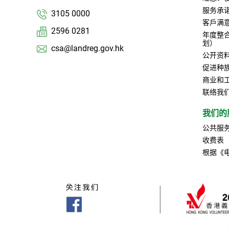
服务承
3105 0000
客戶满
2596 0281
年度整
划）
csa@landreg.gov.hk
公开资
促进种
商业和
联络我
我们的
公共服
收费表
根据《