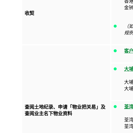
香港
金钟
收契
（
规例
客
大
大
大
荃
查阅土地纪录、申请「物业把关易」及
查阅业主名下物业资料
荃
荃湾