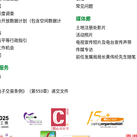
诺
常见问题
意度调查
媒体廊
合开放数据计划（包含空间数据计
土地注册处影片
料
活动照片
族平等行政指引
电视宣传短片及电台宣传声带
工作机会
传媒专访
们
前任发展局局长黄伟纶先生随笔
服务
务
电子交易条例》（第553章）递交文件