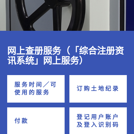
网上查册服务（「综合注册资
讯系统」网上服务）
服 务 时 间 ╱ 可
订 购 土 地 纪 录
使 用 的 服 务
登 记 用 户 账 户
付 款
及 登 入 识 别 码