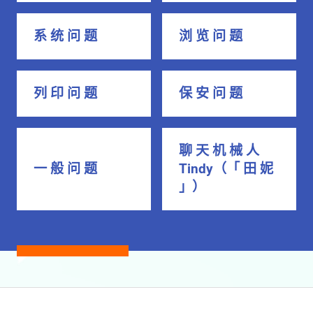
系 统 问 题
浏 览 问 题
列 印 问 题
保 安 问 题
聊 天 机 械 人
一 般 问 题
Tindy（「 田 妮
」）