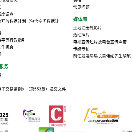
诺
常见问题
意度调查
媒体廊
合开放数据计划（包含空间数据计
土地注册处影片
料
活动照片
族平等行政指引
电视宣传短片及电台宣传声带
工作机会
传媒专访
们
前任发展局局长黄伟纶先生随笔
服务
务
电子交易条例》（第553章）递交文件