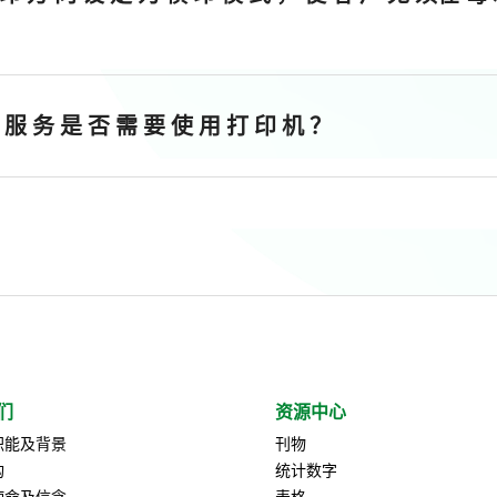
 服 务 是 否 需 要 使 用 打 印 机 ？
们
资源中心
职能及背景
刊物
构
统计数字
使命及信念
表格