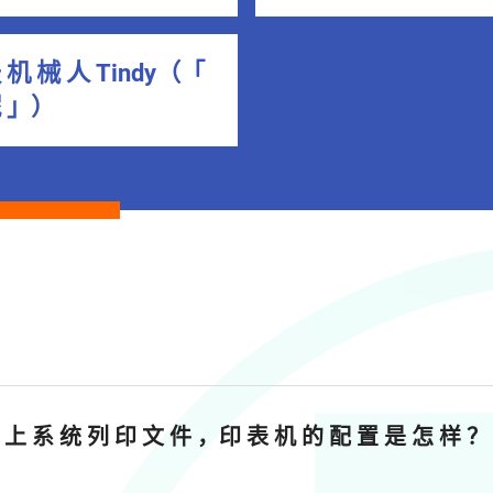
 机 械 人 Tindy（「
妮 」）
 上 系 统 列 印 文 件 ，印 表 机 的 配 置 是 怎 样 ？