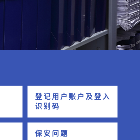
登 记 用 户 账 户 及 登 入
识 别 码
保 安 问 题