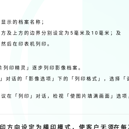
 显 示 的 档 案 名 称 ；
方 及 上 方 的 边 界 分 别 设 定 为 5 毫 米 及 1 0 毫 米 ； 及
 然 后 在 印 表 机 列 印 。
 片 列 印 精 灵 」 逐 步 列 印 影 像 档 案 。
 」 对 话 的 「 影 像 选 项 」 下 的 「 列 印 格 式 」 ， 选 择 「 
 建 议 在 「 列 印 」 对 话 ， 检 视 「 使 图 片 填 满 画 面 」 选 
印 方 向 设 定 为 横 印 模 式 ， 使 客 户 无 须在 每