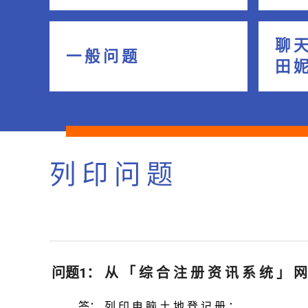
聊 天
一 般 问 题
田 
列 印 问 题
问题1：
从 「 综 合 注 册 资 讯 系 统 」 网
答：
列 印 电 脑 土 地 登 记 册 ：