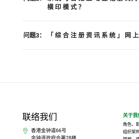
横 印 模 式 ？
问题3：
「 综 合 注 册 资 讯 系 统 」 网 上
联络我们
关于我
角色、
香港金钟道66号
组织架
金钟道政府合署28楼
理想、