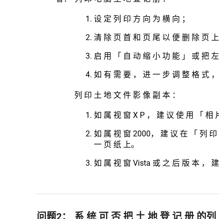
设 定 列 印 方 向 为 横 向 ；
清 除 页 首 和 页 尾 以 便 删 除 页 上
启 用 「 自 动 缩 小 功 能 」 或 把 左 
如 有 需 要 ， 进 一 步 调 整 格 式 ，
列 印 土 地 文 件 影 像 副 本 ：
如 属 视 窗 X P ， 建 议 使 用 「 相
如 属 视 窗 2000， 建 议 在 「 列 印
一 页 纸 上。
如 属 视 窗 Vista 或 之 后 版 本 ，
问题2：
系 统 可 否 把 土 地 登 记 册 的列 