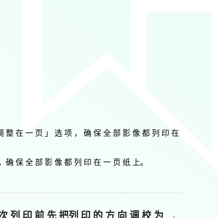
调 整 在 一 页 」 选 项 ， 确 保 全 部 影 像 都 列 印 在
项 ，确 保 全 部 影 像 都 列 印 在 一 页 纸 上。
 次 列 印 前 先 把列 印 的 方 向 调 校 为