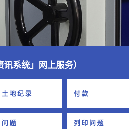
资讯系统」网上服务）
 土 地 纪 录
付 款
 问 题
列 印 问 题