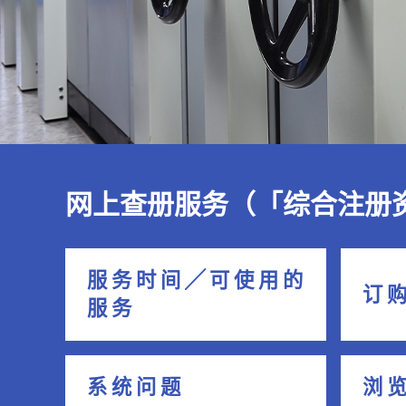
网上查册服务（「综合注册
服 务 时 间 ╱ 可 使 用 的
订 购
服 务
系 统 问 题
浏 览