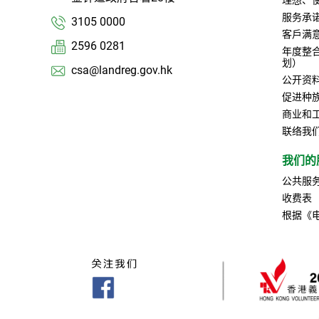
服务承
3105 0000
客戶满
2596 0281
年度整
划）
csa@landreg.gov.hk
公开资
促进种
商业和
联络我
我们的
公共服
收费表
根据《