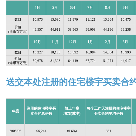
4月
5
月
6
月
7
月
8
月
9
月
数目
10,973
13,090
11,979
11,121
13,664
10,475
价值
43,557
44,911
39,363
38,009
44,196
33,238
(港币百万元)
10
月
11
月
12
月
1
月
2
月
3
月
数目
13,227
18,105
15,592
16,984
14,384
10,993
价值
50,678
81,393
64,449
67,774
51,974
44,017
(港币百万元)
送交本处注册的住宅楼宇买卖合
注册的住宅楼宇买
较上年度
每个工作天注册的住宅楼宇
年度
卖合约总份数
增加(减少)
买卖合约平均份数
2005/06
96,244
(0.6%)
351