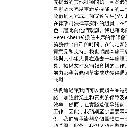
間提出的其他種種問題，草案必
圍涉及大幅度重新草擬條文的工
於數周內完成。簡安達先生(Mr. Jeff
在律政司法律草擬科的組員，在
色，謹此向他們致謝。我也藉此向
Peter Aherne)擔任主席的
義務付出自己的時間，在制定新
貴意見和支持。我也感謝本處高
她與其小組人員在過去一年處理
見、擬備文件及簡報資料的工作
努力都藉著條例草案成功獲得通
欣慰。
法例通過讓我們可以實踐在香港
諾，加強對業主和買家的保障及
效率。然而，在實踐這個承諾前
工作，因此，我預期至少需要兩
例。我們曾承諾與多個團體進一
項問題，此外，我們又須草擬規