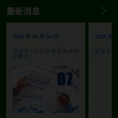
最新消息
2026 年 08 月 04 日
2026 年 0
2026 年 7 月 份 土 地 註 冊 處 統
最 佳 前 線
計 數 字