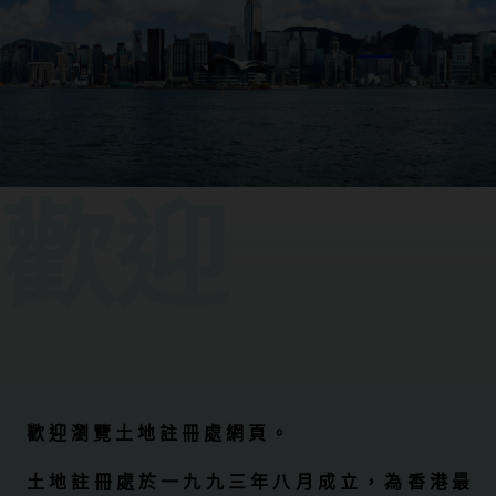
歡迎
歡 迎 瀏 覽 土 地 註 冊 處 網 頁 。
土 地 註 冊 處 於 一 九 九 三 年 八 月 成 立 ， 為 香 港 最