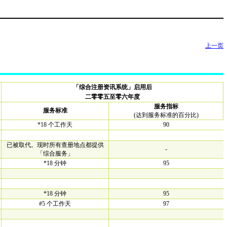
上一页
「综合注册资讯系统」启用后
二零零五至零六年度
服务指标
服务标准
(达到服务标准的百分比)
*18 个工作天
90
已被取代。现时所有查册地点都提供
-
「综合服务」
*18 分钟
95
*18 分钟
95
#5 个工作天
97