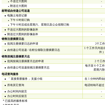
不连过大图则
-
▲
附连过大图则
-
▲
邮寄或由传递公司送递
•
电脑土地登记册
下午 6 时前订购
-
▲
下午 6 时后或在星期六、星期日及公众假期订购
-
▲
•
不连过大图则的影像副本
-
•
附连过大图则的影像副本
-
销售注册摘要日志
•
批阅注册摘要日志的申请
2个工
1 个工作天内送出
•
由传递公司送递 / 在柜位领取注册摘要日志
外 )
销售按揭注册摘要月志
•
批阅按揭注册摘要月志的申请
2 个工
每月首 6 个工作
•
由传递公司送递按揭注册摘要月志
星期六除外
电话查询服务
•
「 直接查册服务 」支援小组
在 1 分钟内即
•
所有其它查询
电话铃响不超过 
•
办公时间内留言
-
•
办公时间后留言
-
* 已提高的服务标准