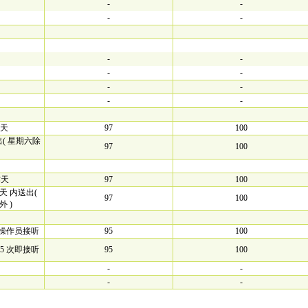
-
-
-
-
-
-
-
-
-
-
-
-
作天
97
100
( 星期六除
97
100
作天
97
100
天 内送出(
97
100
 )
由操作员接听
95
100
5 次即接听
95
100
-
-
-
-