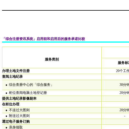
「综合注册资讯系统」启用前和启用后的服务承诺比较
服务类别
服务标
办理土地文件注册
20个工
查阅土地纪录
•
综合查册中心的「综合服务」
30分
•
柜位查阅电脑土地登记册
20分
提供土地纪录影像副本
在柜位办理
•
不连过大图则
20分
•
附连过大图则
-
透过电子服务订购
•
亲身领取