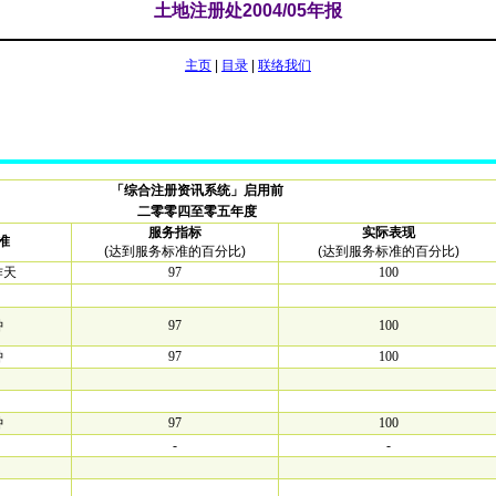
土地注册处2004/05年报
主页
|
目录
|
联络我们
「综合注册资讯系统」启用前
二零零四至零五年度
服务指标
实际表现
准
(达到服务标准的百分比)
(达到服务标准的百分比)
作天
97
100
钟
97
100
钟
97
100
钟
97
100
-
-