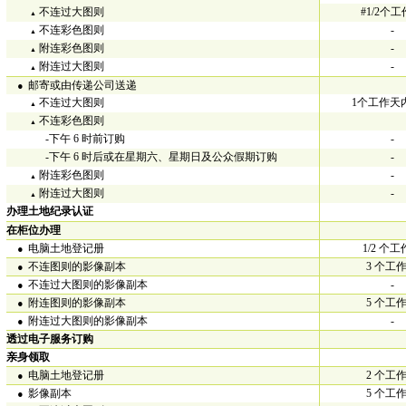
不连过大图则
#1/2个
▲
不连彩色图则
-
▲
附连彩色图则
-
▲
附连过大图则
-
▲
•
邮寄或由传递公司送递
不连过大图则
1个工作天
▲
不连彩色图则
▲
-下午 6 时前订购
-
-下午 6 时后或在星期六、星期日及公众假期订购
-
附连彩色图则
-
▲
附连过大图则
-
▲
办理土地纪录认证
在柜位办理
•
电脑土地登记册
1/2 个
•
不连图则的影像副本
3 个工
•
不连过大图则的影像副本
-
•
附连图则的影像副本
5 个工
•
附连过大图则的影像副本
-
透过电子服务订购
亲身领取
•
电脑土地登记册
2 个工
•
影像副本
5 个工