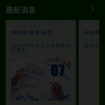
最新消息
2026 年 08 月 04 日
2026 年 0
2026 年 7 月 份 土 地 註 冊 處 統
最 佳 前 線
計 數 字