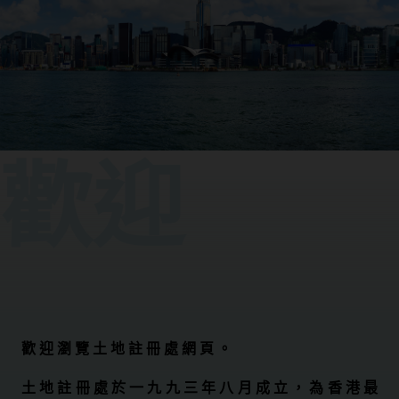
歡迎
歡 迎 瀏 覽 土 地 註 冊 處 網 頁 。
土 地 註 冊 處 於 一 九 九 三 年 八 月 成 立 ， 為 香 港 最